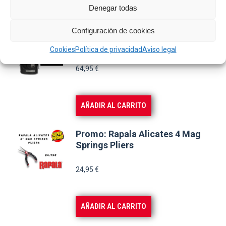
AÑADIR AL CARRITO
Denegar todas
Configuración de cookies
Promo: Savage Gear WP Rollup
Rucksack Bag
Cookies
Política de privacidad
Aviso legal
64,95
€
AÑADIR AL CARRITO
Promo: Rapala Alicates 4 Mag
Springs Pliers
24,95
€
AÑADIR AL CARRITO