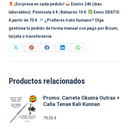
¡Sorpresa en cada pedido!
Envíos 24h (días
Caña
laborables): Península 6 € | Baleares 10 €.
Envío GRATIS:
Hunk
A partir de 70 €.
¿Prefieres trato humano? Olga
285
gestiona tu pedido de forma manual con pago por Bizum,
Kali
tarjeta o transferencia.
Kunnan
cantidad
Share
Share
Share
Share
Share
on
on
on
on
on
X
Pinterest
Facebook
LinkedIn
WhatsApp
Productos relacionados
Promo: Carrete Okuma Outrax +
Caña Tenae Kali Kunnan
79,95
€