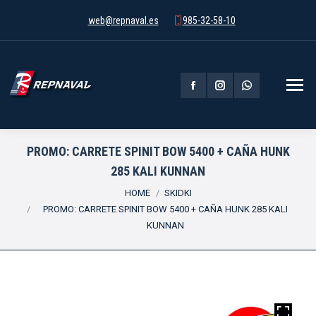
web@repnaval.es
985-32-58-10
Facebook
Instagram
Whatsapp
page
page
page
opens
opens
opens
PROMO: CARRETE SPINIT BOW 5400 + CAÑA HUNK
285 KALI KUNNAN
in
in
in
You are here:
HOME
SKIDKI
new
new
new
PROMO: CARRETE SPINIT BOW 5400 + CAÑA HUNK 285 KALI
window
window
window
KUNNAN