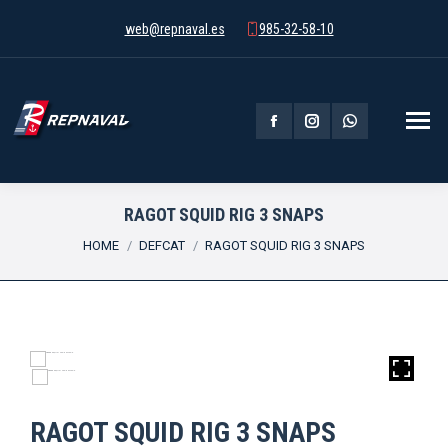
web@repnaval.es
985-32-58-10
Facebook
Instagram
Whatsapp
page
page
page
opens
opens
opens
RAGOT SQUID RIG 3 SNAPS
You are here:
in
in
in
HOME
DEFCAT
RAGOT SQUID RIG 3 SNAPS
new
new
new
window
window
window
RAGOT SQUID RIG 3 SNAPS