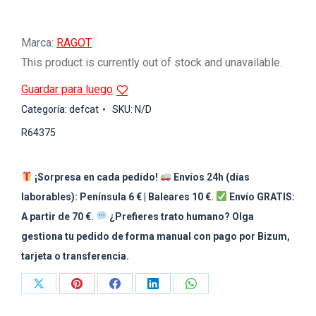
Marca:
RAGOT
This product is currently out of stock and unavailable.
Guardar para luego
Categoría:
defcat
SKU:
N/D
R64375
¡Sorpresa en cada pedido!
Envíos 24h (días
laborables): Península 6 € | Baleares 10 €.
Envío GRATIS:
A partir de 70 €.
¿Prefieres trato humano? Olga
gestiona tu pedido de forma manual con pago por Bizum,
tarjeta o transferencia.
Share
Share
Share
Share
Share
on
on
on
on
on