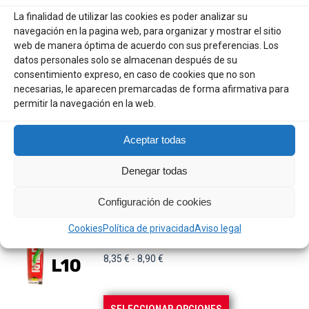
29,95
€
La finalidad de utilizar las cookies es poder analizar su
navegación en la pagina web, para organizar y mostrar el sitio
web de manera óptima de acuerdo con sus preferencias. Los
datos personales solo se almacenan después de su
AÑADIR AL CARRITO
consentimiento expreso, en caso de cookies que no son
necesarias, le aparecen premarcadas de forma afirmativa para
KALI OXIGENADOR DOBLE REC
permitir la navegación en la web.
37,00
€
Aceptar todas
Denegar todas
AÑADIR AL CARRITO
Configuración de cookies
YO-ZURI AURIE W-YAKUSHIMA
Cookies
Política de privacidad
Aviso legal
Rango
8,35
€
-
8,90
€
de
precios:
Este