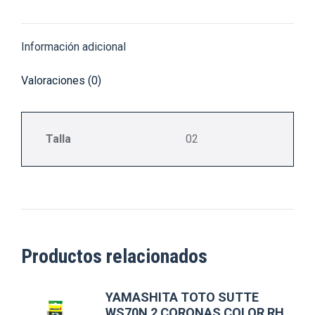
X
Pinterest
Facebook
LinkedIn
WhatsApp
Información adicional
Valoraciones (0)
Talla
02
Productos relacionados
YAMASHITA TOTO SUTTE
WS70N 2 CORONAS COLOR RH